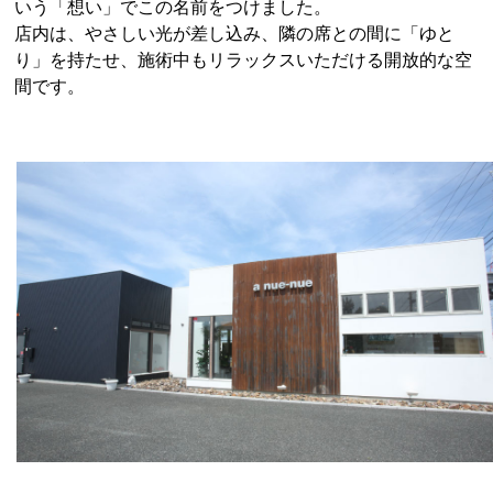
いう「想い」でこの名前をつけました。
ギャラリー
店内は、やさしい光が差し込み、隣の席との間に「ゆと
り」を持たせ、施術中もリラックスいただける開放的な空
間です。
会社概要
お問い合わせ
Instagram
公式LINEで求人問合せ
【a nue-nue】
電話でお問い合わせ
TEL: 0567-55-9168