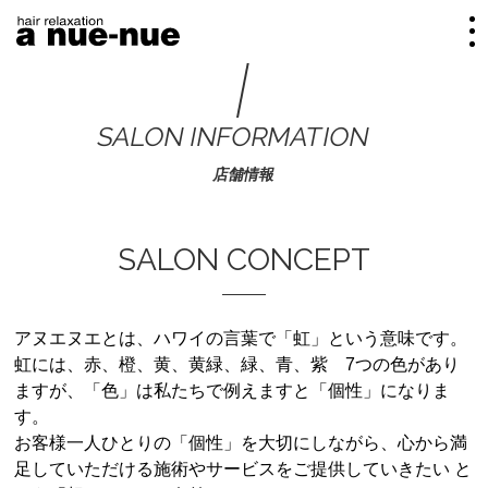
トップページ
SALON INFORMATION
店舗情報
店舗情報
SALON CONCEPT
料金（メニュー）
アヌエヌエとは、ハワイの言葉で「虹」という意味です。
Web予約 (HOT PEPPER Beauty)
虹には、赤、橙、黄、黄緑、緑、青、紫 7つの色があり
ますが、「色」は私たちで例えますと「個性」になりま
す。
採用情報
お客様一人ひとりの「個性」を大切にしながら、心から満
足していただける施術やサービスをご提供していきたい
と